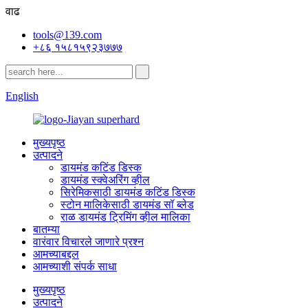
वाढ
tools@139.com
+८६ १५८१५९२३७७७
English
मुख्यपृष्ठ
उत्पादने
डायमंड कटिंड डिस्क
डायमंड स्क्वेअरिंग व्हील
सिरेमिकसाठी डायमंड कटिंड डिस्क
स्टोन मालिकेसाठी डायमंड सॉ ब्लेड
राळ डायमंड ट्रिमिंग व्हील मालिका
बातम्या
वारंवार विचारले जाणारे प्रश्न
आमच्याबद्दल
आमच्याशी संपर्क साधा
मुख्यपृष्ठ
उत्पादने