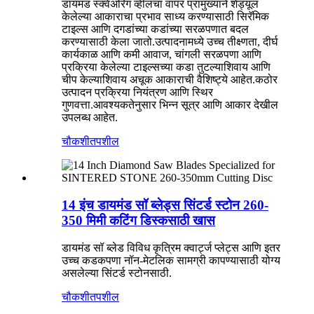
डायमंड स्क्वेअरिंग व्हीलचा वापर प्रामुख्याने शेड्यूल
केलेल्या आकाराचा प्रभाव साध्य करण्यासाठी सिरॅमिक
टाइल्स आणि दगडांच्या कडांच्या सरळपणात बदल
करण्यासाठी केला जातो.उत्पादनामध्ये उच्च तीक्ष्णता, दीर्घ
कार्यकाळ आणि कमी आवाज, चांगली सरळपणा आणि
प्रक्रिया केलेल्या टाइल्सच्या कडा तुटल्याशिवाय आणि
चीप केल्याशिवाय अचूक आकाराची वैशिष्ट्ये आहेत.कठोर
उत्पादन प्रक्रिया नियंत्रण आणि स्थिर
गुणवत्ता.आवश्यकतेनुसार भिन्न सूत्र आणि आकार देखील
उपलब्ध आहेत.
चौकशी
तपशील
14 इंच डायमंड सॉ ब्लेड्स सिंटर्ड स्टोन 260-
350 मिमी कटिंग डिस्कसाठी खास
डायमंड सॉ ब्लेड विविध कृत्रिम क्वार्ट्ज प्लेट्स आणि इतर
उच्च कडकपणा नॉन-मेटलिक सामग्री कापण्यासाठी योग्य
असलेल्या सिंटर्ड स्टोनसाठी.
चौकशी
तपशील