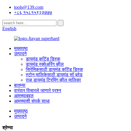
tools@139.com
+८६ १५८१५९२३७७७
English
मुख्यपृष्ठ
उत्पादने
डायमंड कटिंड डिस्क
डायमंड स्क्वेअरिंग व्हील
सिरेमिकसाठी डायमंड कटिंड डिस्क
स्टोन मालिकेसाठी डायमंड सॉ ब्लेड
राळ डायमंड ट्रिमिंग व्हील मालिका
बातम्या
वारंवार विचारले जाणारे प्रश्न
आमच्याबद्दल
आमच्याशी संपर्क साधा
मुख्यपृष्ठ
उत्पादने
श्रेण्या