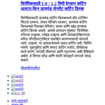
सिरॅमिकसाठी 1.0 / 1.2 मिमी वेगवान कटिंग
अल्ट्रा-थिन डायमंड सेगमेंट कटिंग डिस्क
सिरेमिकसाठी डायमंड कटिंग डिस्कमध्ये हॉट-प्रेसिंग
सिंटर्ड प्रकार, लेसर-वेल्डिंग प्रकार, डायमंड कटिंग
डिस्कसह स्लिव्हर-वेल्डिंग, सतत आणि खंड डायमंड
कटिंग डिस्क असते. आमचे उत्पादन मुख्यतः सिरेमिक,
रस्टिक टाइल्स, ग्लेझ्ड टाइल्स आणि मायक्रोक्रिस्टल
वरील नॉनडिस्ट्रक्टिव ग्रूव्हिंग कापण्यासाठी वापरले
जाते. टाइल्स. या उत्पादनामध्ये जलद कटिंग गती, चिपिंग
नसणे, गुळगुळीत आणि सपाट कटिंग स्लॉट, दीर्घकाळ
कार्य करणे, चांगली तीक्ष्णता आणि घट्टपणा अशी वैशिष्ट्ये
आहेत. हे सिंगल ब्लेड आणि मल्टी ब्लेडद्वारे वापरले जाऊ
शकते.
चौकशी
तपशील
गरम उत्पादने