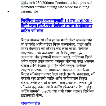
सिरॅमिक टाइल कापण्यासाठी 14 इंच 250/300
मिमी सतत हॉट-प्रेस केलेला डायमंड वर्तुळाकार
कटिंग सॉ ब्लेड
सिंटर्ड डायमंड सॉ ब्लेड हा एक मल्टी लेयर डायमंड आहे
जो डायमंड आणि बाइंडर मिक्स केल्यानंतर, दाबून आणि
सिंटर केल्यावर सॉ ब्लेडवर सेट केला जातो. सिरेमिक
टाइल्सच्या उच्च कडकपणा आणि ठिसूळपणामुळे,
कापताना, चीर होण्याची शक्यता असते. कटिंगच्या दिशेने
अनेक क्रॅक तयार होतात, ज्यामुळे चीराच्या कडा असमान
होतात आणि देखावा प्रभावित होतो.म्हणून, सिरेमिक
टाइल्स कापण्यासाठी सामान्यतः सतत-दात असलेल्या
सिंटर्ड सॉ ब्लेडचा वापर केला जातो.तथापि, कापताना, सॉ
ब्लेडची धार ताणली जाईल आणि प्रतिकाराने विकृत
होईल, जेणेकरून सॉ ब्लेडच्या आत असलेल्या तणावामुळे
सॉ ब्लेड हलू शकेल आणि कटिंग इफेक्टवर परिणाम होईल.
कटिंग सामग्री: 5-20% च्या पाणी शोषण दरासह सिरेमिक
टाइलसाठी योग्य.
चौकशी
तपशील