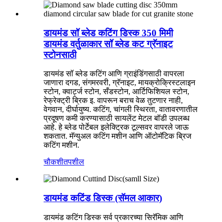
डायमंड सॉ ब्लेड कटिंग डिस्क 350 मिमी
डायमंड वर्तुळाकार सॉ ब्लेड कट ग्रॅनाइट
स्टोनसाठी
डायमंड सॉ ब्लेड कटिंग आणि ग्राइंडिंगसाठी वापरला
जाणारा दगड, संगमरवरी, ग्रॅनाइट, मायक्रोक्रिस्टलाइन
स्टोन, क्वार्ट्ज स्टोन, सँडस्टोन, आर्टिफिशियल स्टोन,
रेफ्रेक्ट्री ब्रिक इ. वापरून बराच वेळ तुटणार नाही,
वेगवान, दीर्घायुष्य. कटिंग, चांगली स्थिरता, वातावरणातील
प्रदूषण कमी करण्यासाठी सायलेंट मेटल बॉडी उपलब्ध
आहे. हे ब्लेड पोर्टेबल इलेक्ट्रिक टूल्सवर वापरले जाऊ
शकतात. मॅन्युअल कटिंग मशीन आणि ऑटोमॅटिक ब्रिज
कटिंग मशीन.
चौकशी
तपशील
डायमंड कटिंड डिस्क (सॅमल आकार)
डायमंड कटिंग डिस्क सर्व प्रकारच्या सिरॅमिक आणि