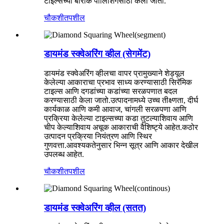
टाइल्सच्या बारीक पॉलिशिंगसाठी केला जातो.
चौकशी
तपशील
डायमंड स्क्वेअरिंग व्हील (सेगमेंट)
डायमंड स्क्वेअरिंग व्हीलचा वापर प्रामुख्याने शेड्यूल
केलेल्या आकाराचा प्रभाव साध्य करण्यासाठी सिरॅमिक
टाइल्स आणि दगडांच्या कडांच्या सरळपणात बदल
करण्यासाठी केला जातो.उत्पादनामध्ये उच्च तीक्ष्णता, दीर्घ
कार्यकाळ आणि कमी आवाज, चांगली सरळपणा आणि
प्रक्रिया केलेल्या टाइल्सच्या कडा तुटल्याशिवाय आणि
चीप केल्याशिवाय अचूक आकाराची वैशिष्ट्ये आहेत.कठोर
उत्पादन प्रक्रिया नियंत्रण आणि स्थिर
गुणवत्ता.आवश्यकतेनुसार भिन्न सूत्र आणि आकार देखील
उपलब्ध आहेत.
चौकशी
तपशील
डायमंड स्क्वेअरिंग व्हील (सतत)