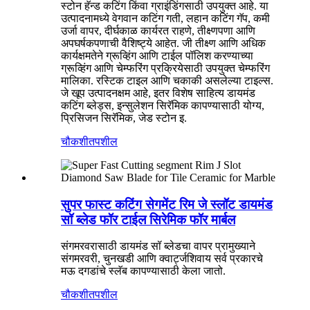
स्टोन हॅन्ड कटिंग किंवा ग्राइंडिंगसाठी उपयुक्त आहे. या
उत्पादनामध्ये वेगवान कटिंग गती, लहान कटिंग गॅप, कमी
उर्जा वापर, दीर्घकाळ कार्यरत राहणे, तीक्ष्णपणा आणि
अपघर्षकपणाची वैशिष्ट्ये आहेत. जी तीक्ष्ण आणि अधिक
कार्यक्षमतेने ग्रूव्हिंग आणि टाईल पॉलिश करण्याच्या
ग्रूव्हिंग आणि चेम्फरिंग प्रक्रियेसाठी उपयुक्त चेम्फरिंग
मालिका. रस्टिक टाइल आणि चकाकी असलेल्या टाइल्स.
जे खूप उत्पादनक्षम आहे, इतर विशेष साहित्य डायमंड
कटिंग ब्लेड्स, इन्सुलेशन सिरॅमिक कापण्यासाठी योग्य,
प्रिसिजन सिरॅमिक, जेड स्टोन इ.
चौकशी
तपशील
सुपर फास्ट कटिंग सेगमेंट रिम जे स्लॉट डायमंड
सॉ ब्लेड फॉर टाईल सिरेमिक फॉर मार्बल
संगमरवरासाठी डायमंड सॉ ब्लेडचा वापर प्रामुख्याने
संगमरवरी, चुनखडी आणि क्वार्ट्जशिवाय सर्व प्रकारचे
मऊ दगडांचे स्लॅब कापण्यासाठी केला जातो.
चौकशी
तपशील