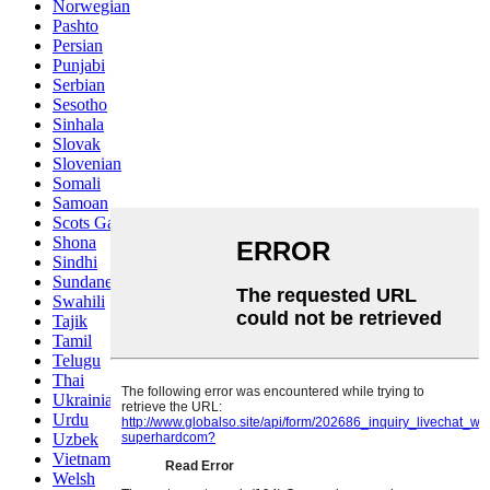
Norwegian
Pashto
Persian
Punjabi
Serbian
Sesotho
Sinhala
Slovak
Slovenian
Somali
Samoan
Scots Gaelic
Shona
Sindhi
Sundanese
Swahili
Tajik
Tamil
Telugu
Thai
Ukrainian
Urdu
Uzbek
Vietnamese
Welsh