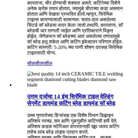
कापताना, चीर होण्याची शक्यता असते. कटिंगच्या दिशेने
अनेक क्रॅक तयार होतात, ज्यामुळे चीराच्या कडा असमान
होतात आणि देखावा प्रभावित होतो.म्हणून, सिरेमिक
टाइल्स कापण्यासाठी सामान्यतः सतत-दात असलेल्या
सिंटर्ड सॉ ब्लेडचा वापर केला जातो.तथापि, कापताना, सॉ
ब्लेडची धार ताणली जाईल आणि प्रतिकाराने विकृत
होईल, जेणेकरून सॉ ब्लेडच्या आत असलेल्या तणावामुळे
सॉ ब्लेड हलू शकेल आणि कटिंग इफेक्टवर परिणाम होईल.
कटिंग सामग्री: 5-20% च्या पाणी शोषण दरासह सिरेमिक
टाइलसाठी योग्य.
चौकशी
तपशील
उत्तम दर्जाचा 14 इंच सिरॅमिक टाइल वेल्डिंग
सेगमेंट डायमंड कटिंग ब्लेड डायमंड सॉ ब्लेड
उच्च गुणवत्तेच्या हिऱ्यांसह एक विशेष विभाग डिझाइन
अतिशय स्वच्छ, सम आणि गुळगुळीत कटिंगची हमी देते.
अतिशय कडक मटेरिअल वापरतानाही खूप जलद कटिंग
तसेच लांब ब्लेड लाइफ प्रदान करते.
अतिशय स्वच्छ आणि चिपमुक्त कटिंग एज – नाजूक